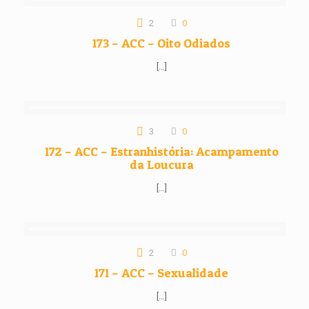
2
0
173 – ACC – Oito Odiados
[…]
3
0
172 – ACC – Estranhistória: Acampamento
da Loucura
[…]
2
0
171 – ACC – Sexualidade
[…]