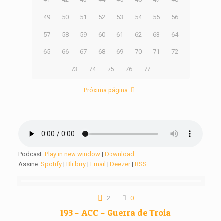
49
50
51
52
53
54
55
56
57
58
59
60
61
62
63
64
65
66
67
68
69
70
71
72
73
74
75
76
77
Próxima página
Podcast:
Play in new window
|
Download
Assine:
Spotify
|
Blubrry
|
Email
|
Deezer
|
RSS
2
0
193 – ACC – Guerra de Troia