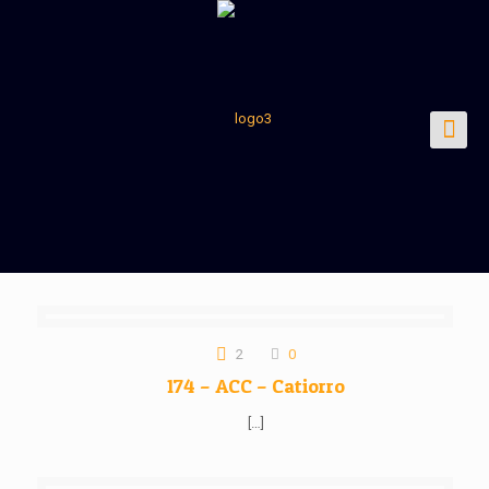
2
0
174 – ACC – Catiorro
[…]