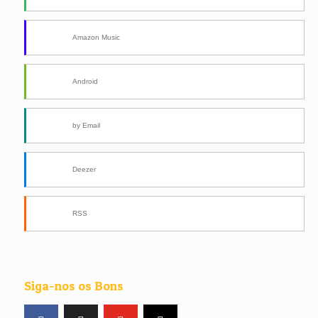
Amazon Music
Android
by Email
Deezer
RSS
Siga-nos os Bons