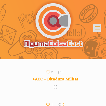
2
0
+ACC – Ditadura Militar
[…]
1
0