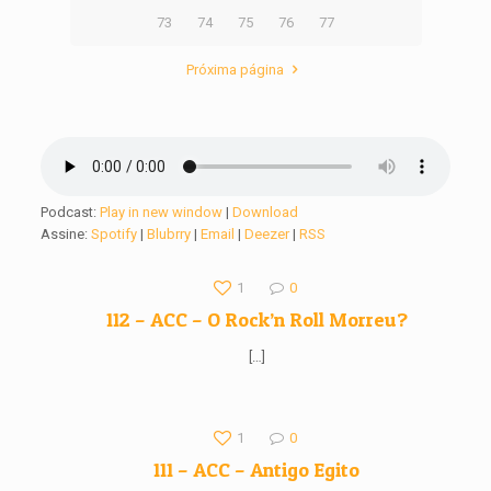
73
74
75
76
77
Próxima página
Podcast:
Play in new window
|
Download
Assine:
Spotify
|
Blubrry
|
Email
|
Deezer
|
RSS
1
0
112 – ACC – O Rock’n Roll Morreu?
[…]
1
0
111 – ACC – Antigo Egito