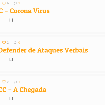
6
1
C – Corona Vírus
[…]
2
0
Defender de Ataques Verbais
[…]
2
1
CC – A Chegada
[…]