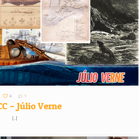
4
1
CC – Júlio Verne
[…]