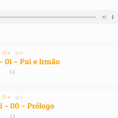
2
0
– 01 – Pai e Irmão
[…]
4
2
 – 00 – Prólogo
[…]