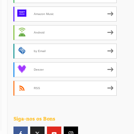
Amazon Music
Android
by Email
Deezer
RSS
Siga-nos os Bons