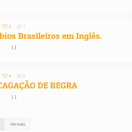
2
1
bios Brasileiros em Inglês.
[…]
4
0
– CAGAÇÃO DE REGRA
[…]
Ver mais