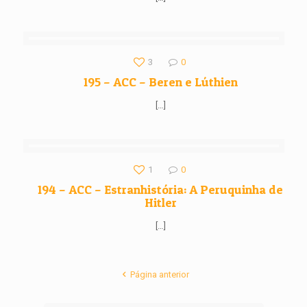
3
0
195 – ACC – Beren e Lúthien
[…]
1
0
194 – ACC – Estranhistória: A Peruquinha de
Hitler
[…]
Página anterior