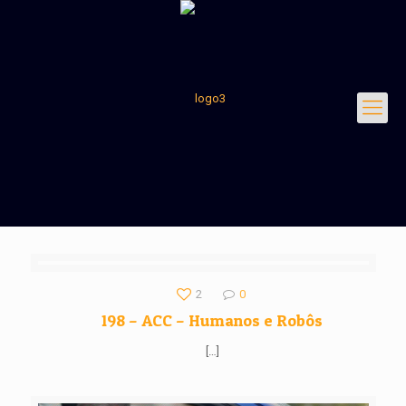
2
0
198 – ACC – Humanos e Robôs
[…]