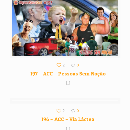
2
0
197 – ACC – Pessoas Sem Noção
[…]
2
0
196 – ACC – Via Láctea
[…]