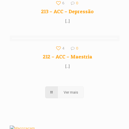
6
0
213 – ACC – Depressão
[…]
4
0
212 – ACC – Maestria
[…]
Ver mais