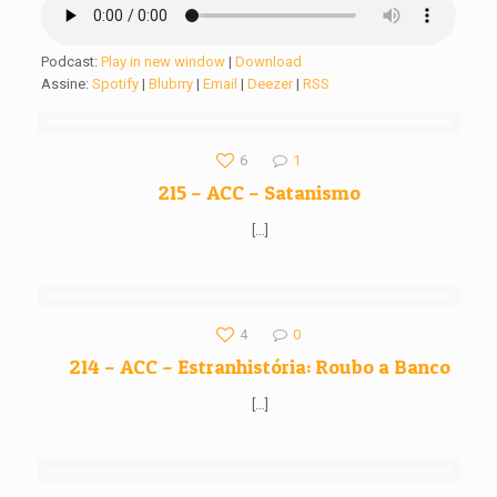
Podcast:
Play in new window
|
Download
Assine:
Spotify
|
Blubrry
|
Email
|
Deezer
|
RSS
6
1
215 – ACC – Satanismo
[…]
4
0
214 – ACC – Estranhistória: Roubo a Banco
[…]