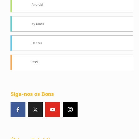
Android
by Email
Deezer
RSS
Siga-nos os Bons