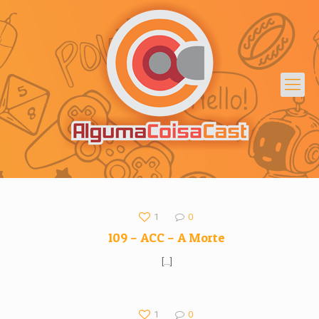
1
0
109 – ACC – A Morte
[…]
1
0