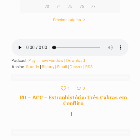
73
74
75
76
77
Próxima página
Podcast:
Play in new window
|
Download
Assine:
Spotify
|
Blubrry
|
Email
|
Deezer
|
RSS
1
0
141 – ACC – Estranhistória: Três Cabras em
Conflito
[…]