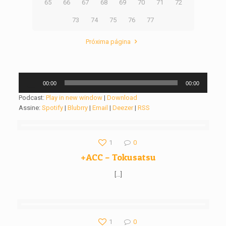
65
66
67
68
69
70
71
72
73
74
75
76
77
Próxima página
Tocador
00:00
00:00
de
áudio
Podcast:
Play in new window
|
Download
Assine:
Spotify
|
Blubrry
|
Email
|
Deezer
|
RSS
1
0
+ACC – Tokusatsu
[…]
1
0