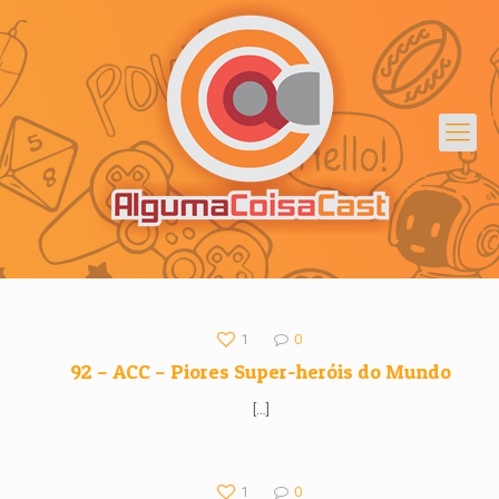
1
0
92 – ACC – Piores Super-heróis do Mundo
[…]
1
0