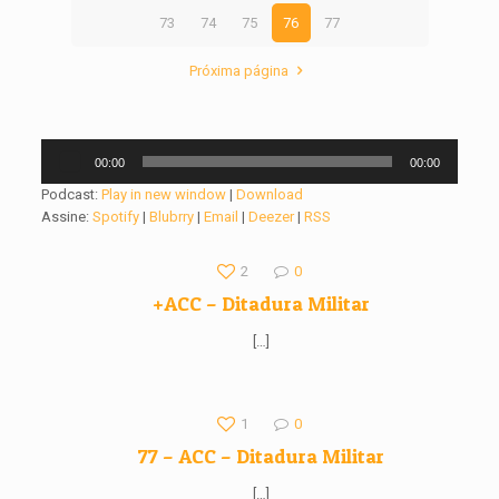
73
74
75
76
77
Próxima página
Tocador
00:00
00:00
de
áudio
Podcast:
Play in new window
|
Download
Assine:
Spotify
|
Blubrry
|
Email
|
Deezer
|
RSS
2
0
+ACC – Ditadura Militar
[…]
1
0
77 – ACC – Ditadura Militar
[…]