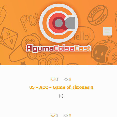
2
0
05 – ACC – Game of Thrones!!!
[…]
2
0