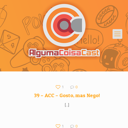
1
0
39 – ACC – Gosto, mas Nego!
[…]
1
0