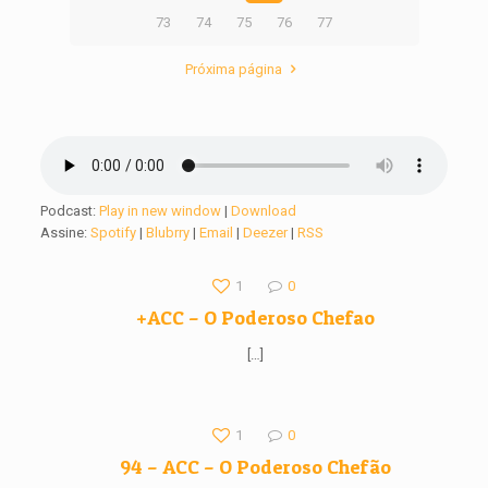
73
74
75
76
77
Próxima página
Podcast:
Play in new window
|
Download
Assine:
Spotify
|
Blubrry
|
Email
|
Deezer
|
RSS
1
0
+ACC – O Poderoso Chefao
[…]
1
0
94 – ACC – O Poderoso Chefão