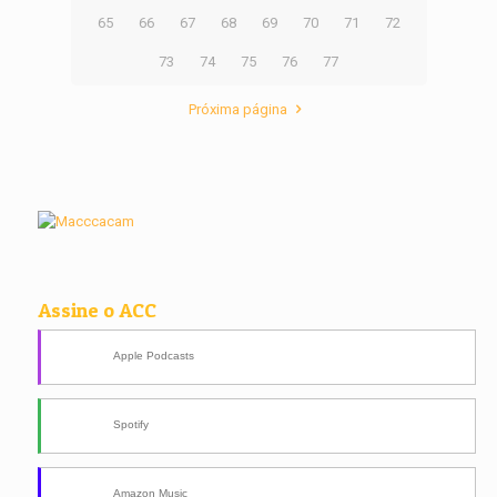
65
66
67
68
69
70
71
72
73
74
75
76
77
Próxima página
Assine o ACC
Apple Podcasts
Spotify
Amazon Music