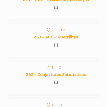
[…]
5
2
263 – ACC – Guerrilhas
[…]
3
1
262 – Conjecturas Futurísticas
[…]
4
1