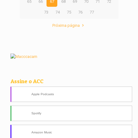
65
66
67
68
69
70
71
72
73
74
75
76
77
Próxima página
Assine o ACC
Apple Podcasts
Spotify
Amazon Music