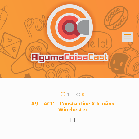
1
0
49 – ACC – Constantine X Irmãos
Winchester
[…]