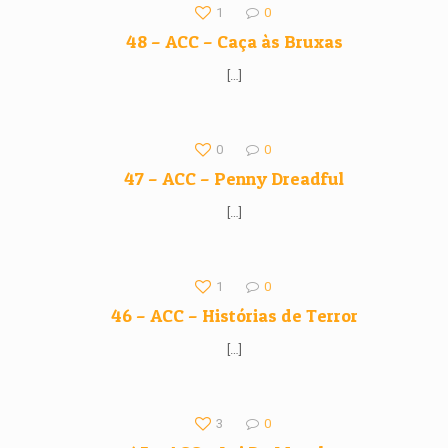
1
0
48 – ACC – Caça às Bruxas
[…]
0
0
47 – ACC – Penny Dreadful
[…]
1
0
46 – ACC – Histórias de Terror
[…]
3
0