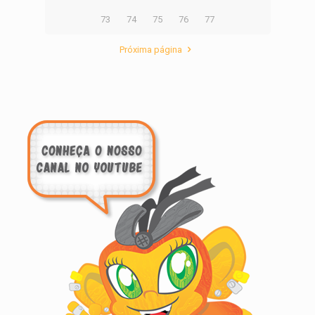
73
74
75
76
77
Próxima página