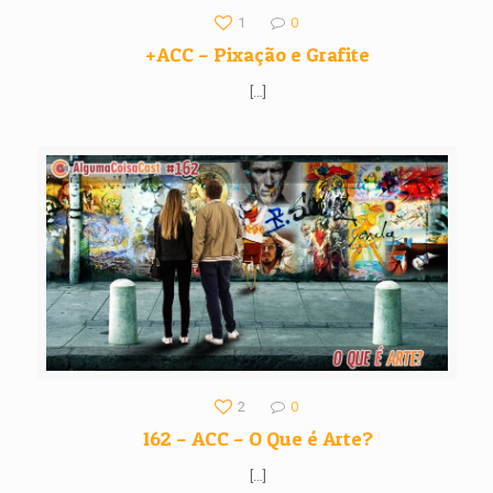
1
0
+ACC – Pixação e Grafite
[…]
2
0
162 – ACC – O Que é Arte?
[…]