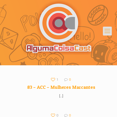
1
0
83 – ACC – Mulheres Marcantes
[…]
0
0