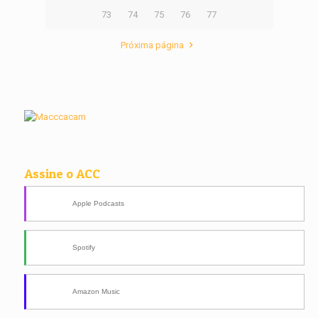
73
74
75
76
77
Próxima página
Assine o ACC
Apple Podcasts
Spotify
Amazon Music