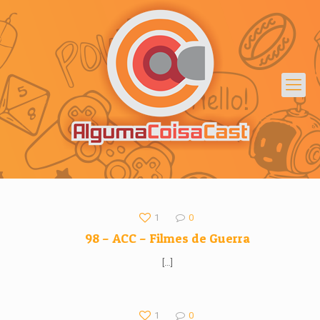
1
0
98 – ACC – Filmes de Guerra
[…]
1
0