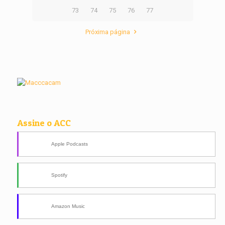
73
74
75
76
77
Próxima página
Assine o ACC
Apple Podcasts
Spotify
Amazon Music