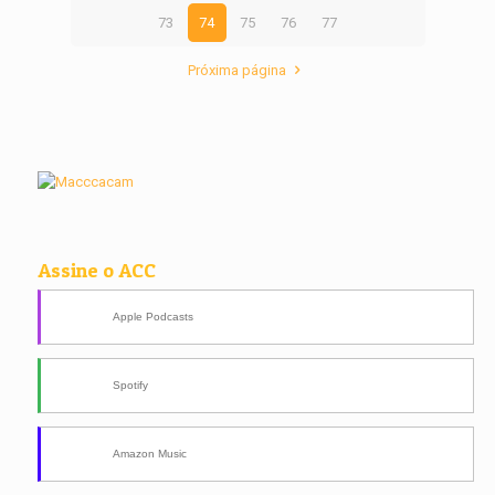
73
74
75
76
77
Próxima página
Assine o ACC
Apple Podcasts
Spotify
Amazon Music