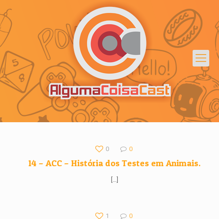
0
0
14 – ACC – História dos Testes em Animais.
[…]
1
0