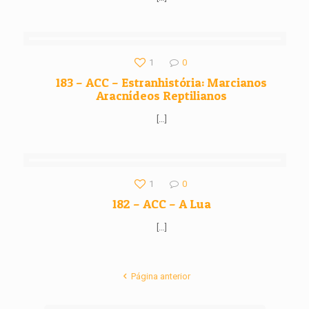
1
0
183 – ACC – Estranhistória: Marcianos
Aracnídeos Reptilianos
[…]
1
0
182 – ACC – A Lua
[…]
Página anterior