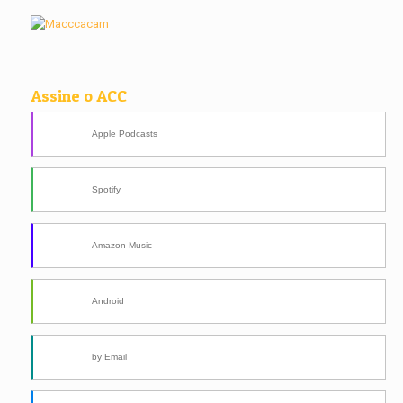
Assine o ACC
Apple Podcasts
Spotify
Amazon Music
Android
by Email