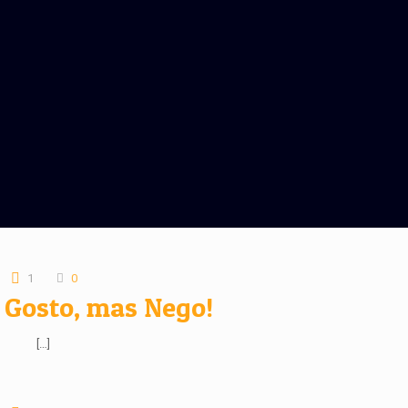
1
0
 Gosto, mas Nego!
[…]