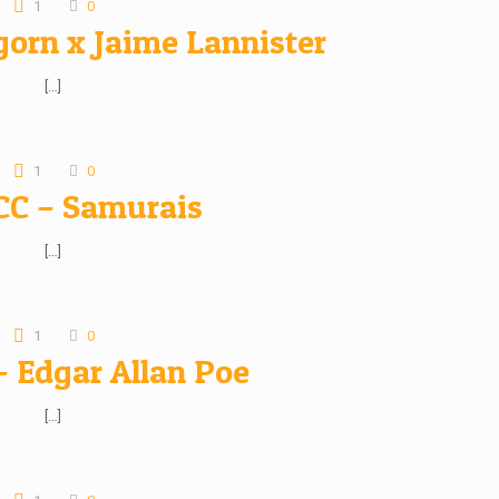
1
0
gorn x Jaime Lannister
[…]
1
0
CC – Samurais
[…]
1
0
– Edgar Allan Poe
[…]