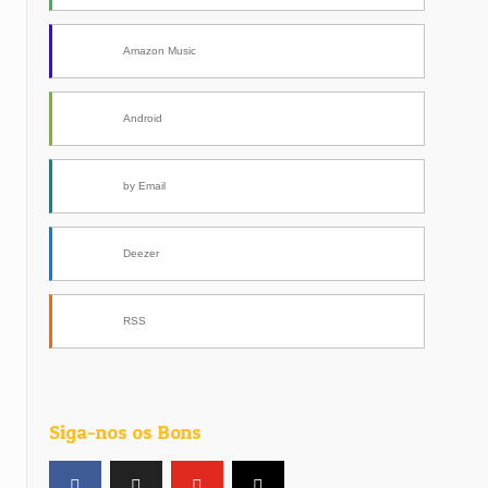
Amazon Music
Android
by Email
Deezer
RSS
Siga-nos os Bons