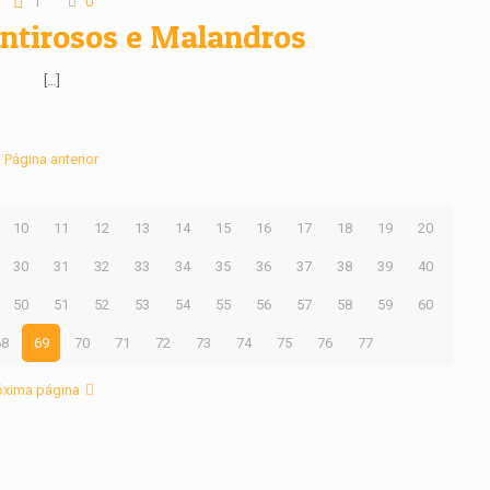
1
0
ntirosos e Malandros
[…]
Página anterior
10
11
12
13
14
15
16
17
18
19
20
30
31
32
33
34
35
36
37
38
39
40
50
51
52
53
54
55
56
57
58
59
60
68
69
70
71
72
73
74
75
76
77
óxima página