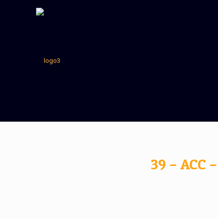
39 – ACC –