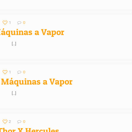
1
0
áquinas a Vapor
[…]
1
0
– Máquinas a Vapor
[…]
2
0
Thor X Hercules