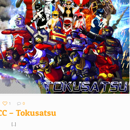
1
0
CC – Tokusatsu
[…]