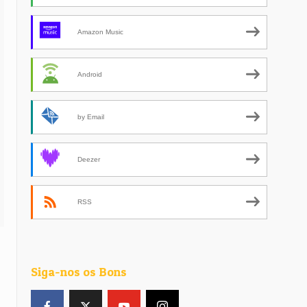
Amazon Music
Android
by Email
Deezer
RSS
Siga-nos os Bons