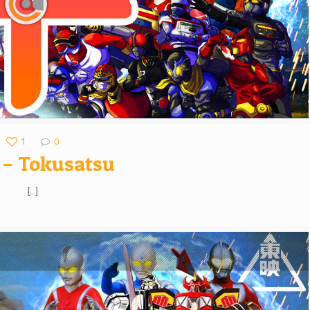
1
0
 – Tokusatsu
[…]