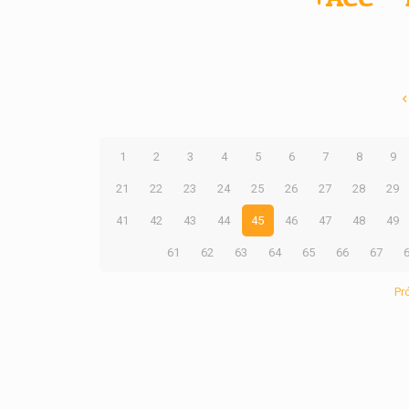
1
2
3
4
5
6
7
8
9
21
22
23
24
25
26
27
28
29
41
42
43
44
45
46
47
48
49
61
62
63
64
65
66
67
Pr