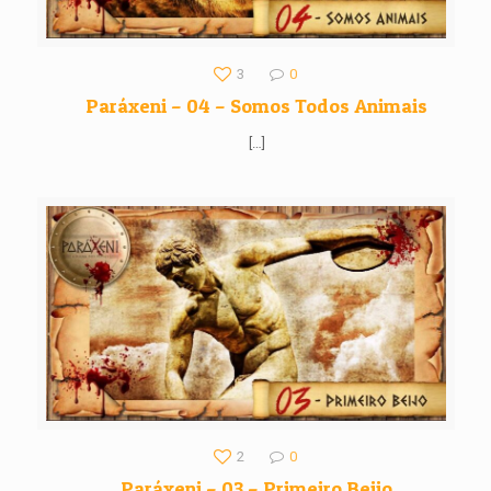
3
0
Paráxeni – 04 – Somos Todos Animais
[…]
2
0
Paráxeni – 03 – Primeiro Beijo