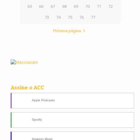
65
66
67
68
69
70
71
72
73
74
75
76
77
Próxima página
Assine o ACC
Apple Podcasts
Spotify
Amazon Music