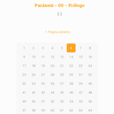
Paráxeni – 00 – Prólogo
[…]
Página anterior
1
2
3
4
5
6
7
8
9
10
11
12
13
14
15
16
17
18
19
20
21
22
23
24
25
26
27
28
29
30
31
32
33
34
35
36
37
38
39
40
41
42
43
44
45
46
47
48
49
50
51
52
53
54
55
56
57
58
59
60
61
62
63
64